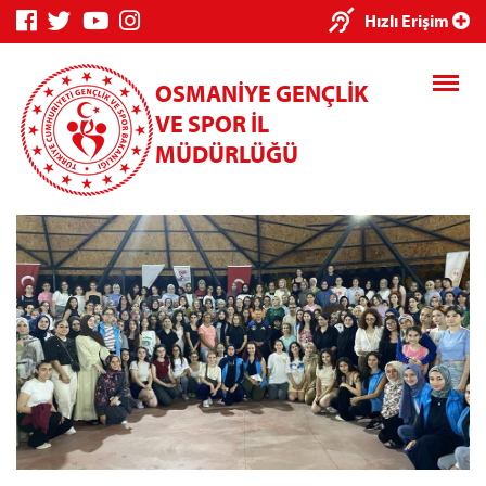
×
Hızlı Erişim
OSMANİYE GENÇLİK
VE SPOR İL
MÜDÜRLÜĞÜ
Genç Bilgi
Spor Bilgi
Kredi/Yurt
Sistemi
Sistemi
İşlemleri
Kredi/Yurt E-
Ödeme