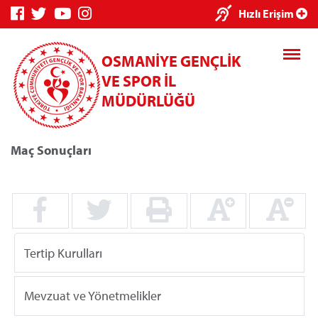
×
Hızlı Erişim
OSMANİYE GENÇLİK
VE SPOR İL
MÜDÜRLÜĞÜ
Maç Sonuçları
Genç Bilgi
Spor Bilgi
Kredi/Yurt
Sistemi
Sistemi
İşlemleri
Tertip Kurulları
Kredi/Yurt E-
Ödeme
Mevzuat ve Yönetmelikler