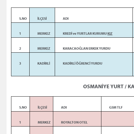
S.NO
İLÇESİ
ADI
1
MERKEZ
KREDİ ve YURTLAR KURUMU
KIZ
2
MERKEZ
KARACAOĞLAN ERKEK YURDU
3
KADİRLİ
KADİRLİ ÖĞRENCİ YURDU
OSMANİYE YURT / KA
S.NO
İLÇESİ
ADI
GSM TLF
1
MERKEZ
ROYALTON OTEL