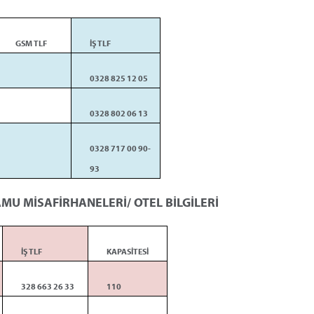
GSM TLF
İŞ TLF
0328 825 12 05
0328 802 06 13
0328 717 00 90-
93
MU MİSAFİRHANELERİ/ OTEL BİLGİLERİ
İŞ TLF
KAPASİTESİ
328 663 26 33
110