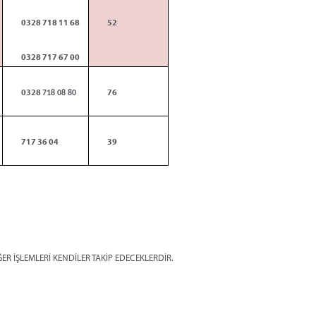
0328
718 11 68
52
0328
717 67 00
0328
76
718 08 80
717 36 04
39
ER İŞLEMLERİ KENDİLER TAKİP EDECEKLERDİR.