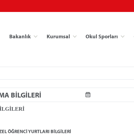
Bakanlık
Kurumsal
Okul Sporları
A BİLGİLERİ
Spor Bilgi Sistemi
Kredi/Yurt İşlemle
İLGİLERİ
EL ÖĞRENCİ YURTLARI BİLGİLERİ