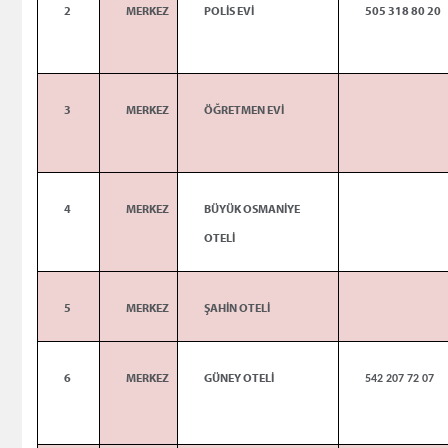
2
MERKEZ
POLİS EVİ
505 318 80 20
3
MERKEZ
ÖĞRETMEN EVİ
4
MERKEZ
BÜYÜK OSMANİYE
OTELİ
5
MERKEZ
ŞAHİN OTELİ
6
MERKEZ
GÜNEY OTELİ
542 207 72 07