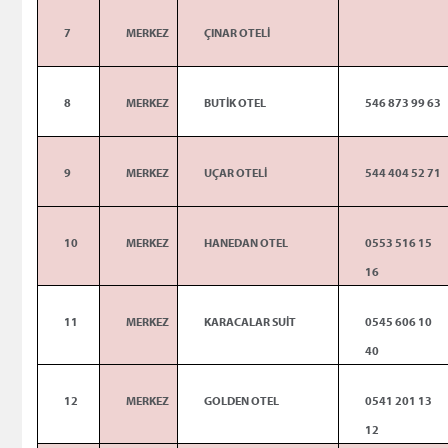
7
MERKEZ
ÇINAR OTELİ
8
MERKEZ
BUTİK OTEL
546 873 99 63
9
MERKEZ
UÇAR OTELİ
544 404 52 71
10
MERKEZ
HANEDAN OTEL
0553 516 15
16
11
MERKEZ
KARACALAR SUİT
0545 606 10
40
12
MERKEZ
GOLDEN OTEL
0541 201 13
12