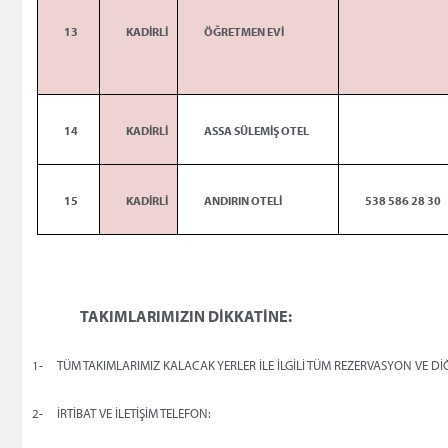
13
KADİRLİ
ÖĞRETMEN EVİ
14
KADİRLİ
ASSA SÜLEMİŞ OTEL
15
KADİRLİ
ANDIRIN OTELİ
538 586 28 30
TAKIMLARIMIZIN DİKKATİNE:
1-
TÜM TAKIMLARIMIZ KALACAK YERLER İLE İLGİLİ TÜM REZERVASYON VE DİĞ
2-
İRTİBAT VE İLETİŞİM TELEFON: