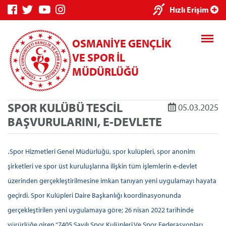
×
Hızlı Erişim
OSMANİYE GENÇLİK
VE SPOR İL
MÜDÜRLÜĞÜ
SPOR KULÜBÜ TESCİL
05.03.2025
Genç Bilgi
Spor Bilgi
Kredi/Yurt
BAŞVURULARINI, E-DEVLETE
Sistemi
Sistemi
İşlemleri
.
Spor Hizmetleri Genel Müdürlüğü, spor kulüpleri, spor anonim
şirketleri ve spor üst kuruluşlarına ilişkin tüm işlemlerin e-devlet
üzerinden gerçekleştirilmesine imkan tanıyan yeni uygulamayı hayata
Kredi/Yurt E-
geçirdi. Spor Kulüpleri Daire Başkanlığı koordinasyonunda
Ödeme
gerçekleştirilen yeni uygulamaya göre; 26 nisan 2022 tarihinde
yürürlüğe giren “7405 Sayılı Spor Kulüpleri Ve Spor Federasyonları