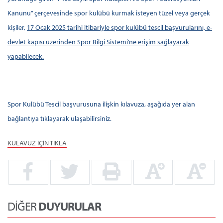
Kanunu’’ çerçevesinde spor kulübü kurmak isteyen tüzel veya gerçek
kişiler,
17 Ocak 2025 tarihi itibariyle spor kulübü tescil başvurularını, e-
devlet kapısı üzerinden Spor Bilgi Sistemi’ne erişim sağlayarak
yapabilecek.
Spor Kulübü Tescil başvurusuna ilişkin kılavuza, aşağıda yer alan
bağlantıya tıklayarak ulaşabilirsiniz.
KULAVUZ İÇİN TIKLA
DİĞER
DUYURULAR