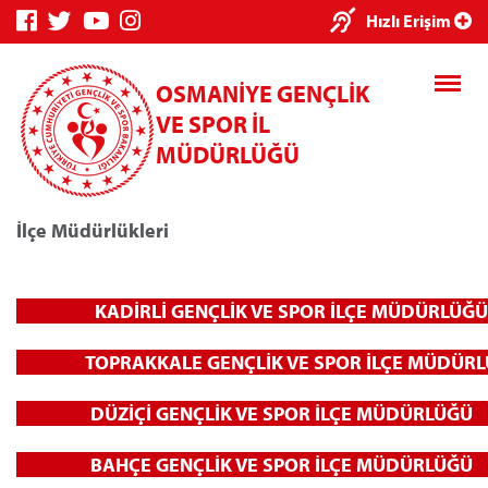
Hızlı Erişim
OSMANİYE GENÇLİK
VE SPOR İL
MÜDÜRLÜĞÜ
İlçe Müdürlükleri
KADİRLİ GENÇLİK VE SPOR İLÇE MÜ
Genç Bilgi Sistemi
Spor Bi
TOPRAKKALE GENÇLİK VE SPOR İLÇE MÜ
DÜZİÇİ GENÇLİK VE SPOR İLÇE MÜ
	 BAHÇE 
GENÇLİK VE SPOR İLÇE MÜ
Kredi/Yurt E-Ödeme