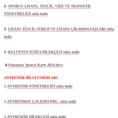
1-
SPORCU LİSANS, TESCİL, VİZE VE TRANSFER
YÖNETMELİĞİ tıkla indir
2-
LİSANS TESCİL SÜRESİ VE LİSANS ÇIKARMA YAŞLARI tıkla
indir
3 -
KULÜPTEN İSTİFA DİLEKÇESİ tıkla indir
4-
Osmaniye Sporcu Kartı 2024.docx
ANTRENÖR BİLGİ FORMLARI
1-
ANTRENÖR YÖNETMELİĞİ tıkla indir
2-
ANTRENMAN ÇALIŞMA PRG. tıkla indir
3-
ANTRENÖR DİLEKÇESİ tıkla indir