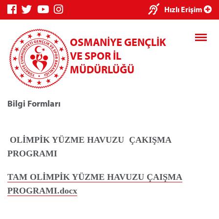
×
Hızlı Erişim
OSMANİYE GENÇLİK
VE SPOR İL
MÜDÜRLÜĞÜ
Bilgi Formları
Genç Bilgi
Spor Bilgi
Kredi/Yurt
Sistemi
Sistemi
İşlemleri
OLİMPİK YÜZME HAVUZU ÇAKIŞMA
PROGRAMI
TAM OLİMPİK YÜZME HAVUZU ÇAIŞMA
Kredi/Yurt E-
PROGRAMI.docx
Ödeme