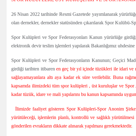
26 Nisan 2022 tarihinde Resmi Gazetede yayımlanarak yürürlüğ
olan dernekler, dernekler statüsünden çıkarılarak Spor Kulübü-Spo
Spor Kulüpleri ve Spor Federasyonları Kanun yürürlüğe girdiği t
elektronik devir teslim işlemleri yapılarak Bakanlığımız uhdesine g
Spor Kulüpleri ve Spor Federasyonların Kanunun; Geçici Madde
girdiği tarihten itibaren
en geç bir yıl içinde tüzükleri ile idari 
sağlayamayanlara
altı aya kadar ek süre verilebilir. Buna ra
kapsamda ilimizdeki tüm spor kulüpleri , üst kuruluşlar ve Spor 
kadar tüzük, idare ve mali yapılarını bu kanun kapsamında uygun 
İlimizde faaliyet gösteren Spor Kulüpleri-Spor Anonim Şirke
yürütüleceği, işlemlerin planlı, kontrollü ve sağlıklı yürütülmesi 
gönderilen evrakların dikkate alınarak yapılması gerekmektedir.