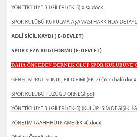
YÖNETİCİ ÜYE BİLGİLERİ (EK-5).xlsx.docx
SPOR KULÜBÜ KURULMA AŞAMASI HAKKINDA DETAYLI 
ADLİ SİCİL KAYDI ( E-DEVLET)
SPOR CEZA BİLGİ FORMU (E-DEVLET)
DAHA ÖNCEDEN DERNEK OLUP SPOR KULÜBÜNE 
GENEL KURUL SONUÇ BİLDİRİMİ (EK-2) (Yeni hali).docx
SPOR KULUBU TUZUGU ORNEGİ.pdf
YÖNETİCİ ÜYE BİLGİLERİ (EK-5) (KULÜP İSİM DEĞİŞİKLİĞİ
YÖNETİM TAAHHHÜTNAME (EK-4).docx
Dilekçe Örneği.docx