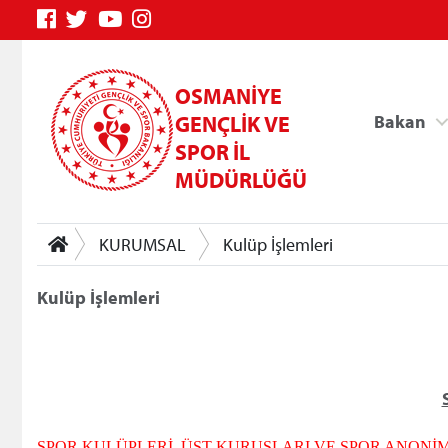
OSMANİYE
GENÇLİK VE
Bakan
SPOR İL
MÜDÜRLÜĞÜ
KURUMSAL
Kulüp İşlemleri
Kulüp İşlemleri
Genç Bilgi Sistemi
SPOR KULÜPLERİ, ÜST KURUŞLARI VE SPOR ANONİM