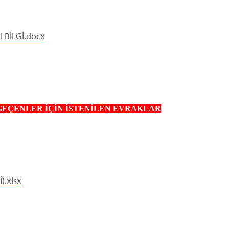
BİLGİ.docx
GEÇENLER İÇİN
İSTENİLEN EVRAKLAR
).xlsx