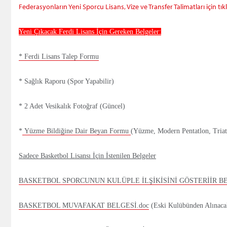
Federasyonların Yeni Sporcu Lisans, Vize ve Transfer Talimatları için tıkl
Yeni Çıkacak Ferdi Lisans İçin Gereken Belgeler:
* Ferdi Lisans Talep Formu
* Sağlık Raporu (Spor Yapabilir)
* 2 Adet Vesikalık Fotoğraf (Güncel)
*
Yüzme Bildiğine Dair Beyan Formu
(Yüzme, Modern Pentatlon, Triatl
Sadece Basketbol Lisansı İçin İstenilen Belgeler
BASKETBOL SPORCUNUN KULÜPLE İLŞİKİSİNİ GÖSTERİİR BE
BASKETBOL MUVAFAKAT BELGESİ.doc
(Eski Kulübünden Alınaca