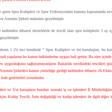
e giren Spor Kulüpleri ve Spor Federasyonları kanunu kapsamında nev
r Anonim Şirketi statüsüne geçirilmiştir.
arihinden itibaren derneklerle de tescili olan spor kulüplerin 3 ay iç
eçirilmiştir.
nin 1 (5) inci bendinde “ Spor Kulüpleri ve üst kuruluşları, bu ka
ve mali yapılarını bu kanun hükümlerine uygun hali getirir. Bu süre için
ğmen uygunluğunu sağlayamayanların
Bakanlık nezdindeki tescilleri ipt
Anonim Şirketleri kanun yürürlüğe girdiği tarihinden itibaren
26 Ekim 
hale getirmeleri zorunludur.
tleri ve Üst kuruşların bundan sonraki iş ve işlemleri İl Müdürlüğüm
için, Kulüp Tescili, İsim değişikliği ve kulüp işlemleri ile ilgili diğer 