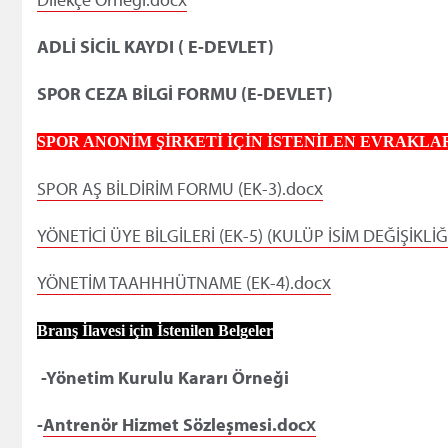
ADLİ SİCİL KAYDI ( E-DEVLET)
SPOR CEZA BİLGİ FORMU (E-DEVLET)
SPOR ANONİM ŞİRKETİ İÇİN İSTENİLEN EVRAKLA
SPOR AŞ BİLDİRİM FORMU (EK-3).docx
YÖNETİCİ ÜYE BİLGİLERİ (EK-5) (KULÜP İSİM DEĞİŞİKLİĞİ
YÖNETİM TAAHHHÜTNAME (EK-4).docx
Branş İlavesi için İstenilen Belgeler
-Yönetim Kurulu Kararı Örneği
-
Antrenör Hizmet Sözleşmesi.docx