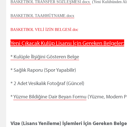
BASKETBOL TRANSFER SÖZLEŞMESİ.docx
(Yeni Kulübünden Al
BASKETBOL TAAHHÜTNAME.docx
BASKETBOL VELİ İZİN BELGESİ.doc
Yeni Çıkacak Kulüp Lisansı İçin Gereken Belgeler:
* Kulüple İlişiğini Gösteren Belge
* Sağlık Raporu (Spor Yapabilir)
* 2 Adet Vesikalık Fotoğraf (Güncel)
*
Yüzme Bildiğine Dair Beyan Formu
(Yüzme, Modern Pent
Vize (Lisans Yenileme) İşlemleri İçin Gereken Belge