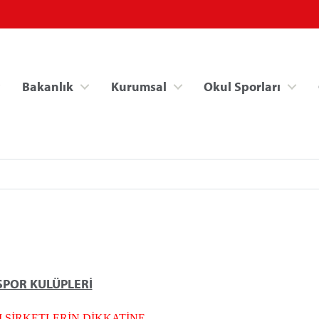
Bakanlık
Kurumsal
Okul Sporları
Spor Bilgi Sistemi
Kredi/Yurt İşlemle
SPOR KULÜPLERİ
 ŞİRKETLERİN DİKKATİNE