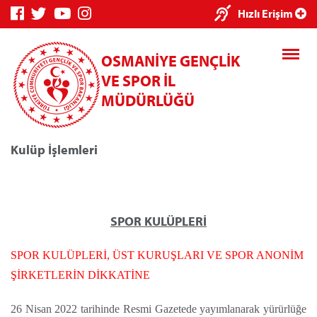
×
Hızlı Erişim
OSMANİYE GENÇLİK
VE SPOR İL
MÜDÜRLÜĞÜ
Kulüp İşlemleri
Genç Bilgi
Spor Bilgi
Kredi/Yurt
Sistemi
Sistemi
İşlemleri
SPOR KULÜPLERİ
SPOR KULÜPLERİ, ÜST KURUŞLARI VE SPOR ANONİM
Kredi/Yurt E-
ŞİRKETLERİN DİKKATİNE
Ödeme
26 Nisan 2022 tarihinde Resmi Gazetede yayımlanarak yürürlüğe