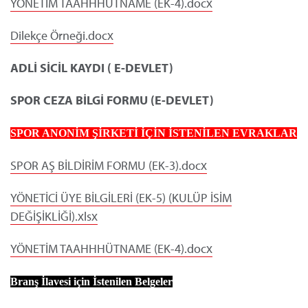
YÖNETİM TAAHHHÜTNAME (EK-4).docx
Dilekçe Örneği.docx
ADLİ SİCİL KAYDI ( E-DEVLET)
SPOR CEZA BİLGİ FORMU (E-DEVLET)
SPOR ANONİM ŞİRKETİ İÇİN İSTENİLEN EVRAKLAR
SPOR AŞ BİLDİRİM FORMU (EK-3).docx
YÖNETİCİ ÜYE BİLGİLERİ (EK-5) (KULÜP İSİM
DEĞİŞİKLİĞİ).xlsx
YÖNETİM TAAHHHÜTNAME (EK-4).docx
Branş İlavesi için İstenilen Belgeler