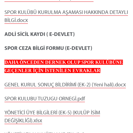
SPOR KULÜBÜ KURULMA AŞAMASI HAKKINDA DETAYLI
BİLGİ.docx
ADLİ SİCİL KAYDI ( E-DEVLET)
SPOR CEZA BİLGİ FORMU (E-DEVLET)
DAHA ÖNCEDEN DERNEK OLUP SPOR KULÜBÜNE
GEÇENLER İÇİN
İSTENİLEN EVRAKLAR
GENEL KURUL SONUÇ BİLDİRİMİ (EK-2) (Yeni hali).docx
SPOR KULUBU TUZUGU ORNEGİ.pdf
YÖNETİCİ ÜYE BİLGİLERİ (EK-5) (KULÜP İSİM
DEĞİŞİKLİĞİ).xlsx